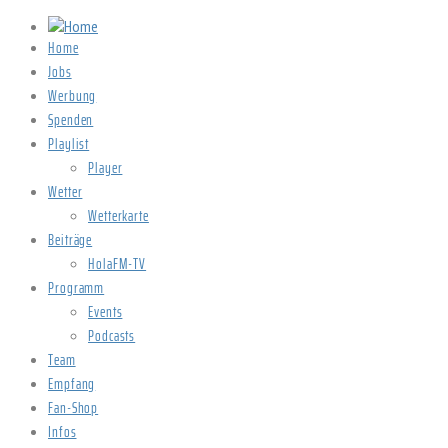
Home
Jobs
Werbung
Spenden
Playlist
Player
Wetter
Wetterkarte
Beiträge
HolaFM-TV
Programm
Events
Podcasts
Team
Empfang
Fan-Shop
Infos