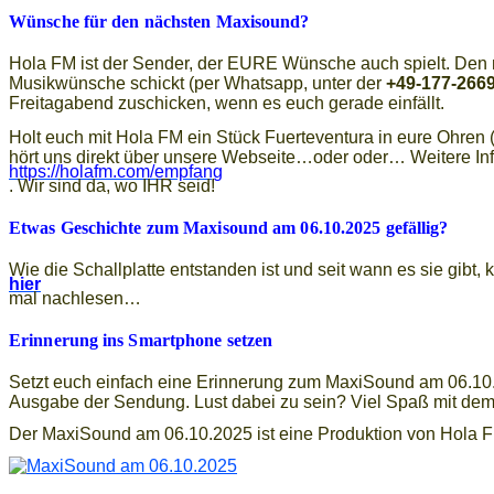
Wünsche für den nächsten Maxisound?
Hola FM ist der Sender, der EURE Wünsche auch spielt. Den nä
Musikwünsche schickt (per Whatsapp, unter der
+49-177-266
Freitagabend zuschicken, wenn es euch gerade einfällt.
Holt euch mit Hola FM ein Stück Fuerteventura in eure Ohren
hört uns direkt über unsere Webseite…oder oder… Weitere In
https://holafm.com/empfang
. Wir sind da, wo IHR seid!
Etwas Geschichte zum Maxisound am 06.10.2025 gefällig?
Wie die Schallplatte entstanden ist und seit wann es sie gibt, k
hier
mal nachlesen…
Erinnerung ins Smartphone setzen
Setzt euch einfach eine Erinnerung zum MaxiSound am 06.10.
Ausgabe der Sendung. Lust dabei zu sein? Viel Spaß mit de
Der MaxiSound am 06.10.2025 ist eine Produktion von Hola