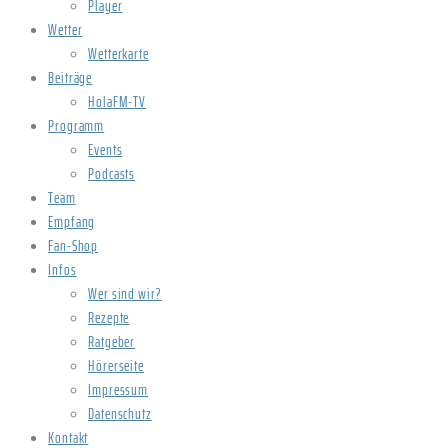
Player
Wetter
Wetterkarte
Beiträge
HolaFM-TV
Programm
Events
Podcasts
Team
Empfang
Fan-Shop
Infos
Wer sind wir?
Rezepte
Ratgeber
Hörerseite
Impressum
Datenschutz
Kontakt