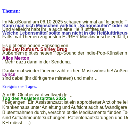
Themen:
Im MaxiSound am 06.10.2025 schauen wir mal auf folgende
Kann man sich Menschen wirklich „Schönsaufen“ oder ist
Und vielleicht habt ihr ja auch eine Heißluftfriteuse:
Welche Lebensmittel sollte man nicht in die Heißluftfrite
Falls mal Themen zugunsten EURER Musikwünsche entfällt, ist
Es gibt eine neuen Popsong von
Dee Jay Rufus ft. Shirley Brug
Außerdem gibt es neuen Pop-Sound der Indie-Pop-Künstlerin
Alice Merton
. Mehr dazu dann in der Sendung.
Danke mal wieder für eure zahlreichen Musikwünsche! Außerd
Lyrics
sind dabei (ihr dürft gerne mitraten) und mehr…
Ereignis des Tages:
Am 06. Oktober wird weltweit der „
Tag des Assistenzarztes 2025
“ begangen. Ein Assistenzarzt ist ein approbierter Arzt ohne le
Krankenhaus unter Anleitung und Aufsicht auch aufwändigere Be
Blutentnahmen durch, verschreibt die Medikamente für den Ta
sind Aufnahmeuntersuchungen, Patientenaufklärungen und Dokum
KH müsst…:-)