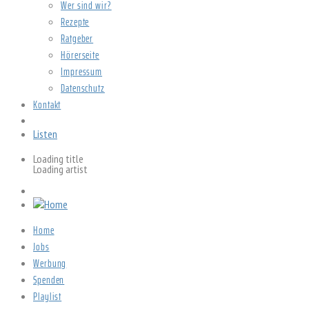
Wer sind wir?
Rezepte
Ratgeber
Hörerseite
Impressum
Datenschutz
Kontakt
Listen
Loading title
Loading artist
Home
Jobs
Werbung
Spenden
Playlist