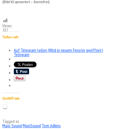
(Bild KI generiert – lizenzfrei)
Views:
267
Teilen mit:
Auf Telegram teilen (Wird in neuem Fenster geöffnet)
Telegram
Gefällt mir:
Wird
geladen …
Tagged as
Maxi-Sound
MaxiSound
Tom Adkins