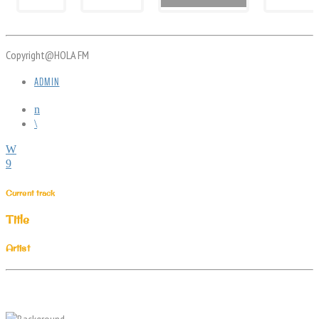
Copyright@HOLA FM
ADMIN
Current track
Title
Artist