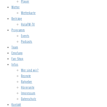
Player
Wetter
Wetterkarte
Beiträge
HolaFM-TV
Programm
Events
Podcasts
Team
Empfang
Fan-Shop
Infos
Wer sind wir?
Rezepte
Ratgeber
Hörerseite
Impressum
Datenschutz
Kontakt