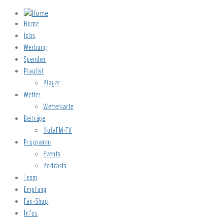
Home
Jobs
Werbung
Spenden
Playlist
Player
Wetter
Wetterkarte
Beiträge
HolaFM-TV
Programm
Events
Podcasts
Team
Empfang
Fan-Shop
Infos