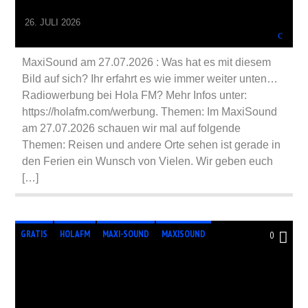
26. JULI 2026
MaxiSound am 27.07.2026 : Was hat es mit diesem
Bild auf sich? Ihr erfahrt es wie immer weiter unten…
Radiowerbung bei Hola FM? Mehr Infos unter:
https://holafm.com/werbung. Themen: Im MaxiSound
am 27.07.2026 schauen wir mal auf folgende
Themen: Reisen und andere Orte sehen ist gerade in
den Ferien ein Wunsch von Vielen. Wir geben euch
[…]
GRATIS
HOLAFM
MAXI-SOUND
MAXISOUND
0
RADIO
RADIOSHOW
RADIOSTATION