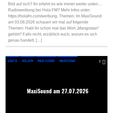
Bild auf sich? Ihr erfahrt es wie immer weiter unten…
Radiowerbung bei Hola FM? Mehr Infos unter:
https://holafm.com/werbung. Themen: Im MaxiSound
am 03.08.2026 schauen wir mal auf folgende
Themen: Habt ihr schon mal das Wort „Mangostan“
gehört? Falls nicht, erzählich euch, worum es sich
genau handelt. […]
GRATIS
HOLAFM
MAXI-SOUND
MAXISOUND
0
RADIO
RADIOSHOW
RADIOSTATION
MaxiSound am 27.07.2026