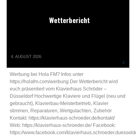
TENERIFFA
WETTER
Wetterbericht
4. AUGUST 2026
Werbung bei Hola FM? Infos unter
https://holafm.com/werbung Der Wetterbericht wird
euch präsentiert vom Klavierhaus Schröder –
Düsseldorf Hochwertige Klaviere und Flügel (neu und
gebraucht), Klavierbau-Meisterbetrieb, Klavier
stimmen, Reparaturen, Wertgutachten, Zubehör
Kontakt: https://klavierhaus-schroeder.de/kontakt/
Web: https://klavierhaus-schroeder.de/ Facebook:
https://www.facebook.com/klavierhaus.schroeder.duesseld