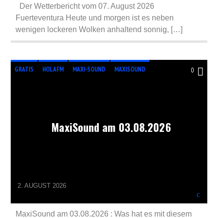
Der Wetterbericht vom 07. August 2026
Fuerteventura Heute und morgen ist es neben
wenigen lockeren Wolken anhaltend sonnig, […]
GRATIS
HOLAFM
MAXI-SOUND
MAXISOUND
0
RADIO
RADIOSTATION
MaxiSound am 03.08.2026
2. AUGUST 2026
MaxiSound am 03.08.2026 : Was hat es mit diesem