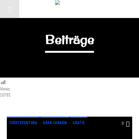
Beiträge
Views:
10781
FUERTEVENTURA
GRAN CANARIA
GRATIS
0
HOLAFM
LANZAROTE
RADIO
RADIOSTATION