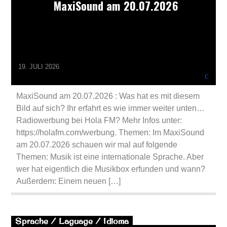
MaxiSound am 20.07.2026
19. JULI 2026
MaxiSound am 20.07.2026 : Was hat es mit diesem
Bild auf sich? Ihr erfahrt es wie immer weiter unten…
Radiowerbung bei Hola FM? Mehr Infos unter:
https://holafm.com/werbung. Themen: Im MaxiSound
am 20.07.2026 schauen wir mal auf folgende
Themen: Musik ist eine internationale Sprache. Aber
wer hat eigentlich die Musikbox erfunden und wann?
Außerdem: Einem neuen […]
Sprache / Laguage / Idioma